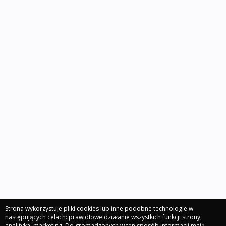
Strona wykorzystuje pliki cookies lub inne podobne technologie w
następujących celach: prawidłowe działanie wszystkich funkcji strony,
analityka, marketing. Do gromadzonych w ten sposób informacji mają